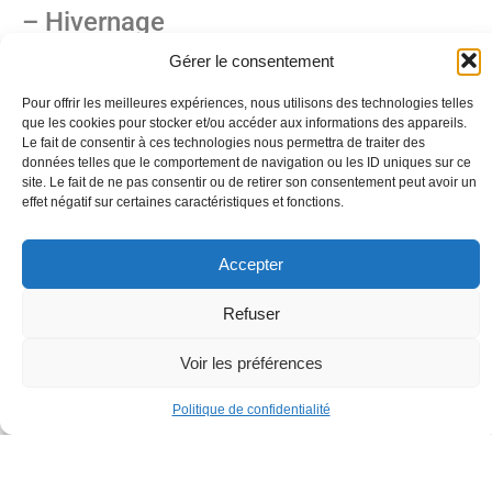
– Hivernage
Gérer le consentement
– Remise en route
Pour offrir les meilleures expériences, nous utilisons des technologies telles
que les cookies pour stocker et/ou accéder aux informations des appareils.
– Mise à l’eau
Le fait de consentir à ces technologies nous permettra de traiter des
données telles que le comportement de navigation ou les ID uniques sur ce
site. Le fait de ne pas consentir ou de retirer son consentement peut avoir un
– Test
effet négatif sur certaines caractéristiques et fonctions.
– Entretien courant
Accepter
– Intervention spécifique
.
Refuser
Voir les préférences
Politique de confidentialité
PROTEGEZ
les éléments de la direction, composants, embouts des